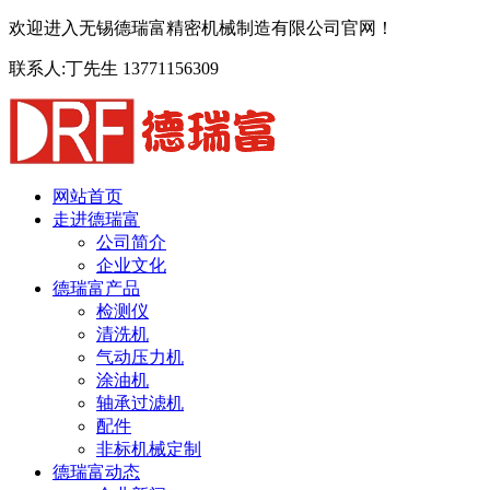
欢迎进入无锡德瑞富精密机械制造有限公司官网！
联系人:丁先生 13771156309
网站首页
走进德瑞富
公司简介
企业文化
德瑞富产品
检测仪
清洗机
气动压力机
涂油机
轴承过滤机
配件
非标机械定制
德瑞富动态